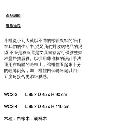
產品細節
製作過程​
斗櫃從小到大就以不同的樣貌默默的陪伴
在我們的生活中,滿足我們對收納物品的渴
望,不管是衣服還是文具書籍皆可優雅整齊
堆疊於抽屜裡。以慣用薄邊框的設計手法
運用在箱體的邊框上，讓櫃體看起來十分
的輕薄俐落，加上櫃體四個轉角處以四十
五度角接合更添細膩感。
WCS-3 L 85 x D 45 x H 90 cm
WCS-4 L 85 x D 45 x H 110 cm
木種：白橡木．胡桃木