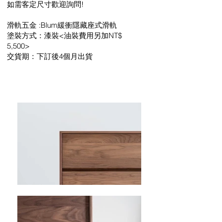
如需客定尺寸歡迎詢問!
滑軌五金 :Blum緩衝隱藏座式滑軌
塗裝方式：漆裝<油裝費用另加NT$
5,500>
交貨期：下訂後4個月出貨