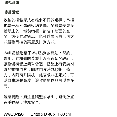
產品細節
製作過程​
收納的櫃體形式有很多不同的選擇，吊櫃
也是一種不錯的收納選擇。吊櫃是安裝於
牆壁上的一種儲物櫃，節省了地面的空
間、方便存取物品、也可以依照自己的方
式替整吊櫃的高度及排列方式。
Well 吊櫃延續了Ｗell系列的想法：簡約、
實用。在櫃體的造型上沒有過多的設計，
讓整體視覺上簡單舒適，搭配上有安裝滑
輪的推拉門片，開啟門片時既順暢、省
力，內附兩片隔板，此隔板非固定式，可
以自由調整高度，讓收納的物品可以更多
元。
溫馨提醒：須注意牆壁的承重，避免放置
過重物品，注意安全。
WWCS-120 L 120 x D 40 x H 60 cm